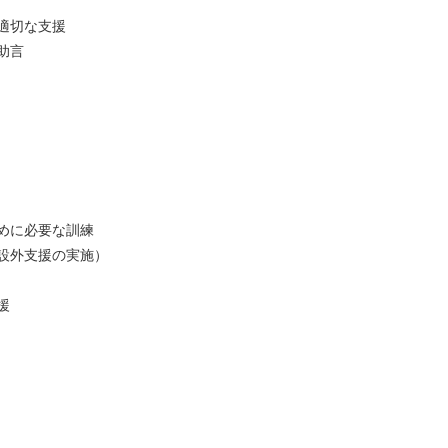
適切な支援
助言
めに必要な訓練
設外支援の実施）
援