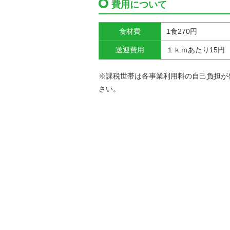
費用について
食材費
1食270円
送迎費用
１ｋｍあたり15円
※課税世帯は各事業利用料の自己負担が
さい。