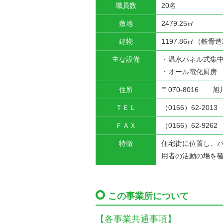
職員数
20名
敷地
2479.25㎡
建物
1197.86㎡（鉄骨
主な設備
・温水パネル式集
・オール電化厨房 
住所
〒070-8016 
ＴＥＬ
（0166）62-2013
ＦＡＸ
（0166）62-9262
特徴
住宅街に位置し、
用者の活動の場を
この事業所について
【各事業共通事項】