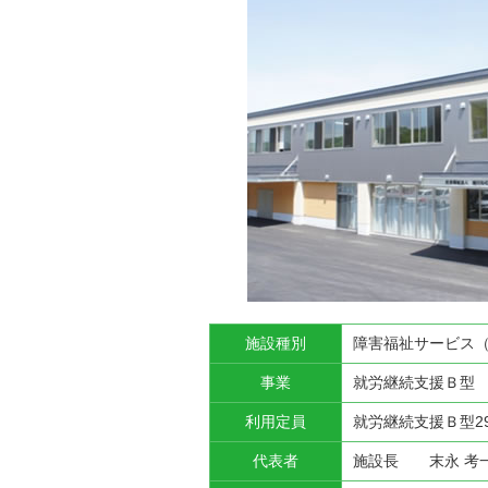
施設種別
障害福祉サービス
事業
就労継続支援Ｂ型
利用定員
就労継続支援Ｂ型2
代表者
施設長 末永 考