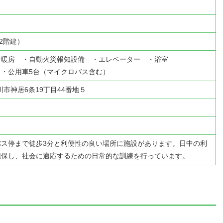
造2階建）
中暖房 ・自動火災報知設備 ・エレベーター ・浴室
・公用車5台（マイクロバス含む）
旭川市神居6条19丁目44番地５
バス停まで徒歩3分と利便性の良い場所に施設があります。日中の利
確保し、社会に適応するための日常的な訓練を行っています。