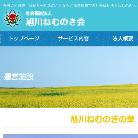
介護入所施設、福祉サービスのことなら北海道旭川市の社会福祉法人ねむのきへ