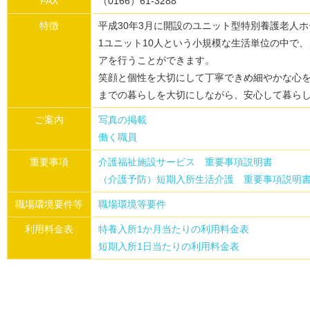
FAX
（0166）61-3288
特徴
平成30年3月に開設のユニット型特別養護老人
1ユニット10人という小規模な生活単位の中で
アを行うことができます。
笑顔と個性を大切にして丁寧できめ細やかな心
までの暮らしを大切にしながら、安心して暮ら
ご案内
写真の掲載
働く職員
重要事項
介護福祉施設サービス 重要事項説明書
（介護予防）短期入所生活介護 重要事項説明
職場環境要件等
職場環境等要件
利用料金表
特養入所1か月当たりの利用料金表
短期入所1日当たりの利用料金表