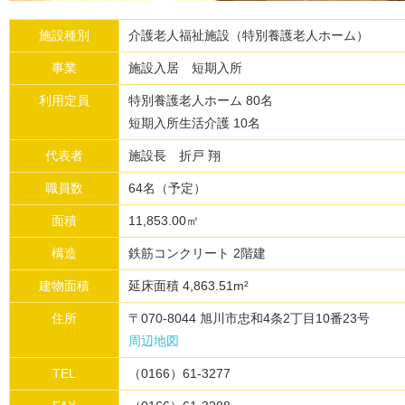
施設種別
介護老人福祉施設（特別養護老人ホーム）
事業
施設入居 短期入所
利用定員
特別養護老人ホーム 80名
短期入所生活介護 10名
代表者
施設長 折戸 翔
職員数
64名（予定）
面積
11,853.00㎡
構造
鉄筋コンクリート 2階建
建物面積
延床面積 4,863.51m²
住所
〒070-8044 旭川市忠和4条2丁目10番23号
周辺地図
TEL
（0166）61-3277