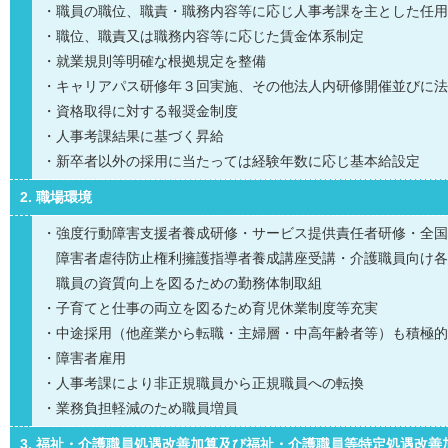
・職員の職位、職責・職務内容等に応じ人事考課を主とした任用
・職位、職責又は職務内容等に応じた賃金体系制定
・就業規則等明確な根拠規定を整備
・キャリアパス研修年３回実施、その他法人内研修開催並びに法
・資格取得に対する報奨金制度
・人事考課結果に基づく昇給
・新卒者以外の採用に当たっては経験年数に応じ基本給設定
2. 職場環境
・強度行動障害支援者養成研修・サービス提供責任者研修・全国
障害者虐待防止権利擁護指導者養成講座受講・介護職員向け各
職員の資質向上を図るための勤務体制取組
・子育てと仕事の両立を図るため育児休業制度等充実
・中途採用（他産業から転職・主婦層・中高年齢者等）も積極的
・障害者雇用
・人事考課により非正規職員から正規職員への転換
・業務負担軽減のため職員増員
3. 福祉・介護職員処遇改善加算及び福祉・介護職員等特定処遇改