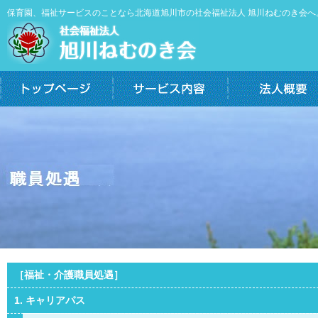
保育園、福祉サービスのことなら北海道旭川市の社会福祉法人 旭川ねむのき会へ
［福祉・介護職員処遇］
1. キャリアパス