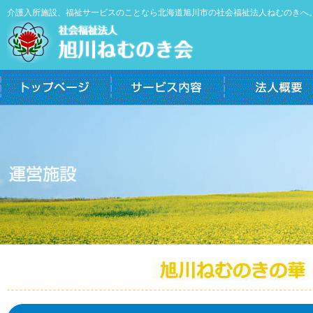
介護入所施設、福祉サービスのことなら北海道旭川市の社会福祉法人ねむのきへ